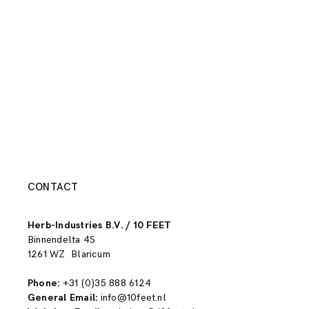
CONTACT
Herb-Industries B.V. / 10 FEET
Binnendelta 4S
1261 WZ Blaricum
Phone:
+31 (0)35 888 6124
General Email:
info@10feet.nl