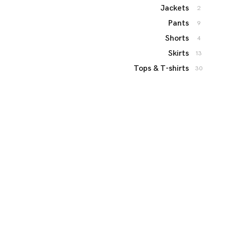
Jackets
2
Pants
9
Shorts
4
Skirts
13
Tops & T-shirts
30