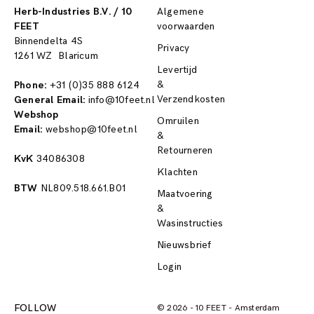
Herb-Industries B.V. / 10
Algemene
FEET
voorwaarden
Binnendelta 4S
Privacy
1261 WZ Blaricum
Levertijd
&
Phone:
+31 (0)35 888 6124
Verzendkosten
General Email:
info@10feet.nl
Webshop
Omruilen
Email:
webshop@10feet.nl
&
Retourneren
KvK
34086308
Klachten
BTW
NL809.518.661.B01
Maatvoering
&
Wasinstructies
Nieuwsbrief
Login
FOLLOW
© 2026
-
10 FEET
-
Amsterdam