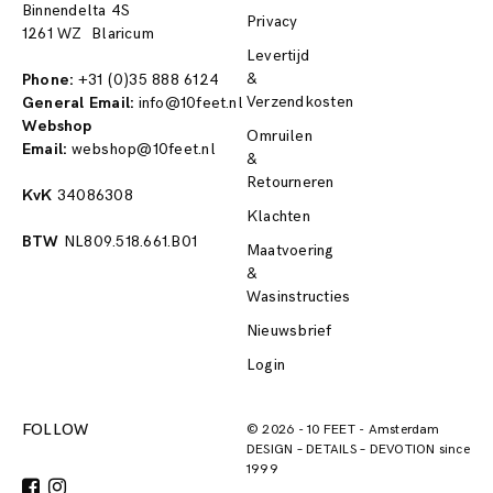
Binnendelta 4S
Privacy
1261 WZ Blaricum
Levertijd
&
Phone:
+31 (0)35 888 6124
Verzendkosten
General Email:
info@10feet.nl
Webshop
Omruilen
Email:
webshop@10feet.nl
&
Retourneren
KvK
34086308
Klachten
BTW
NL809.518.661.B01
Maatvoering
&
Wasinstructies
Nieuwsbrief
Login
FOLLOW
© 2026
-
10 FEET
-
Amsterdam
DESIGN – DETAILS – DEVOTION since
1999