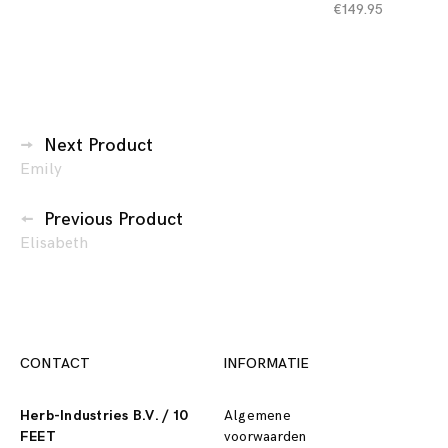
€
149.95
Berichtennavigatie
Next Product
Emily
Previous Product
Elisabeth
CONTACT
INFORMATIE
Herb-Industries B.V. / 10
Algemene
FEET
voorwaarden