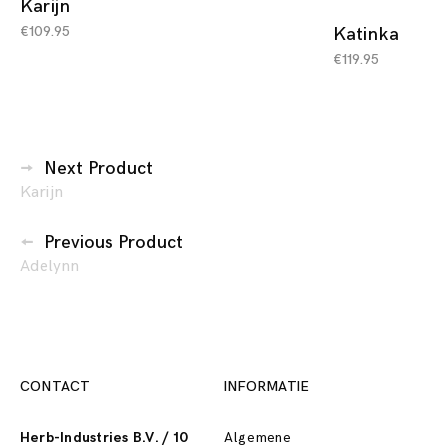
Karijn
€
109.95
Katinka
€
119.95
Berichtennavigatie
Next Product
Karijn
Previous Product
Adelynn
CONTACT
INFORMATIE
Herb-Industries B.V. / 10
Algemene