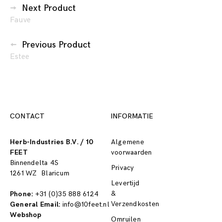
Berichtennavigatie
Next Product
Fauve
Previous Product
Estee
CONTACT
INFORMATIE
Herb-Industries B.V. / 10
Algemene
FEET
voorwaarden
Binnendelta 4S
Privacy
1261 WZ Blaricum
Levertijd
&
Phone:
+31 (0)35 888 6124
Verzendkosten
General Email:
info@10feet.nl
Webshop
Omruilen