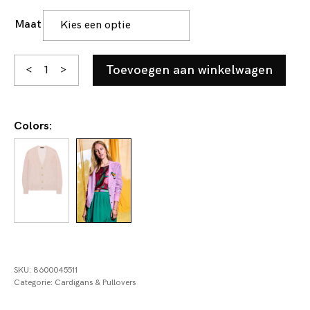
Maat
Lotte
Toevoegen aan winkelwagen
<
>
aantal
Colors:
SKU:
8600045511
Categorie:
Cardigans & Pullovers