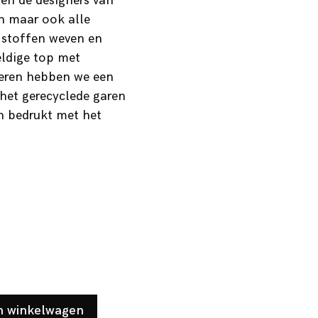
pen de designers van
en maar ook alle
 stoffen weven en
ldige top met
seren hebben we een
 het gerecyclede garen
n bedrukt met het
n winkelwagen