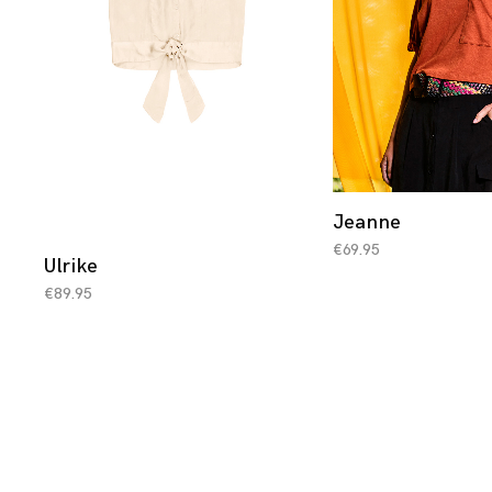
Jeanne
€
69.95
Ulrike
€
89.95