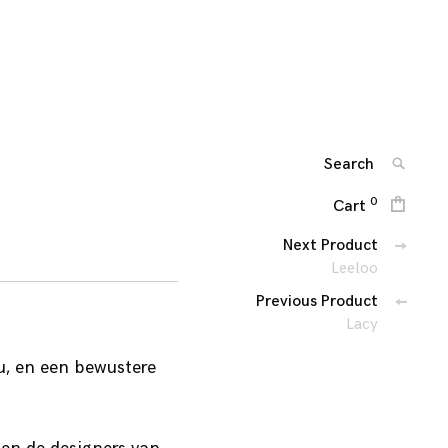
Amst
DES
F
DETA
DEVO
sinc
Search
SEARC
for:
0
Cart
Berichtennaviga
Next Product
Leeloo
Previous Product
Lacy
u, en een bewustere