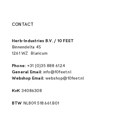
CONTACT
Herb-Industries B.V. / 10 FEET
Binnendelta 4S
1261 WZ Blaricum
Phone:
+31 (0)35 888 6124
General Email:
info@10feet.nl
Webshop Email:
webshop@10feet.nl
KvK
34086308
BTW
NL809.518.661.B01