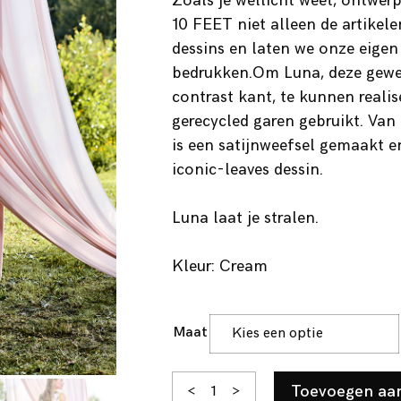
Zoals je wellicht weet, ontwer
10 FEET niet alleen de artikel
dessins en laten we onze eigen
bedrukken.Om Luna, deze gewe
contrast kant, te kunnen reali
gerecycled garen gebruikt. Van
is een satijnweefsel gemaakt e
iconic-leaves dessin.
Luna laat je stralen.
Kleur: Cream
Maat
Luna
Toevoegen aa
<
>