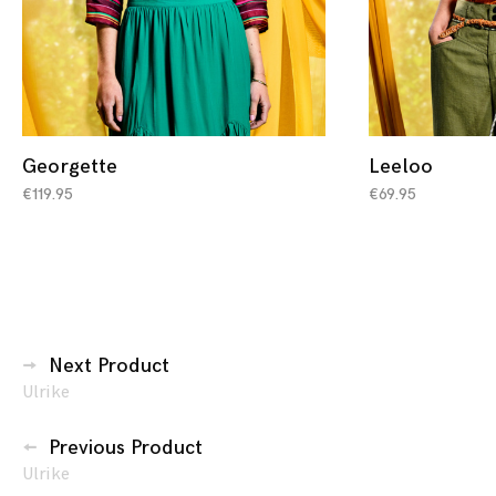
Georgette
Leeloo
€
119.95
€
69.95
Berichtennavigatie
Next Product
Ulrike
Previous Product
Ulrike