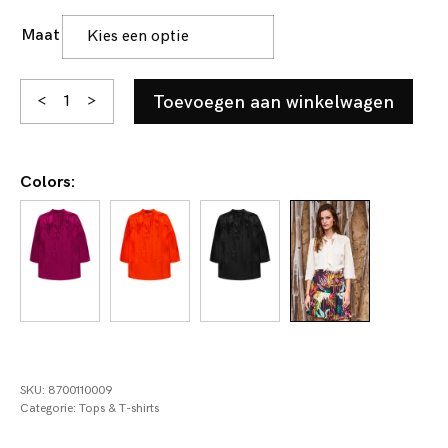
Maat
Valesca
Toevoegen aan winkelwagen
<
>
aantal
Colors:
SKU:
8700110009
Categorie:
Tops & T-shirts