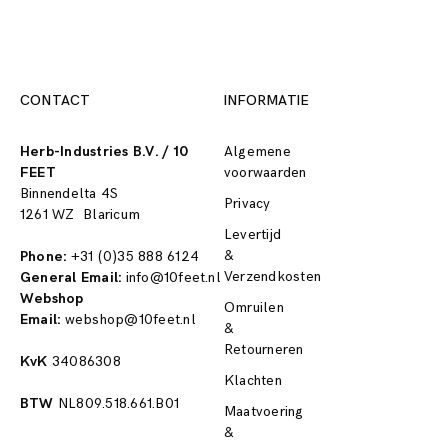
CONTACT
INFORMATIE
Herb-Industries B.V. / 10
Algemene
FEET
voorwaarden
Binnendelta 4S
Privacy
1261 WZ Blaricum
Levertijd
&
Phone:
+31 (0)35 888 6124
Verzendkosten
General Email:
info@10feet.nl
Webshop
Omruilen
Email:
webshop@10feet.nl
&
Retourneren
KvK
34086308
Klachten
BTW
NL809.518.661.B01
Maatvoering
&