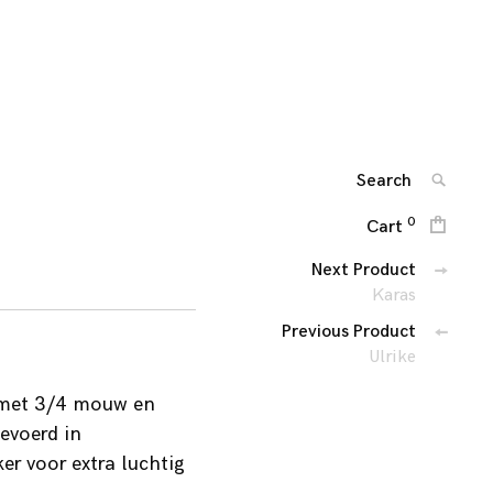
Amst
DES
F
DETA
DEVO
sinc
Search
SEARC
for:
0
Cart
Berichtennaviga
Next Product
Karas
Previous Product
Ulrike
 met 3/4 mouw en
gevoerd in
er voor extra luchtig