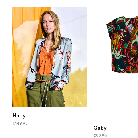
Haily
€
149.95
Gaby
€
99.95