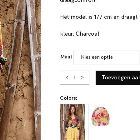
draagcomfort
Het model is 177 cm en draagt 
kleur: Charcoal
Maat
Yfke
Toevoegen aa
<
>
aantal
Colors: