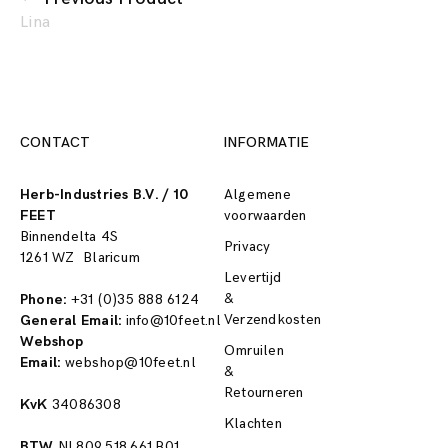
Lina
CONTACT
INFORMATIE
Herb-Industries B.V. / 10
Algemene
FEET
voorwaarden
Binnendelta 4S
Privacy
1261 WZ Blaricum
Levertijd
&
Phone:
+31 (0)35 888 6124
Verzendkosten
General Email:
info@10feet.nl
Webshop
Omruilen
Email:
webshop@10feet.nl
&
Retourneren
KvK
34086308
Klachten
BTW
NL809.518.661.B01