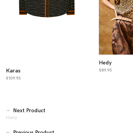
Hedy
€
89.95
Karas
€
109.95
Berichtennavigatie
Next Product
Haily
Previous Product