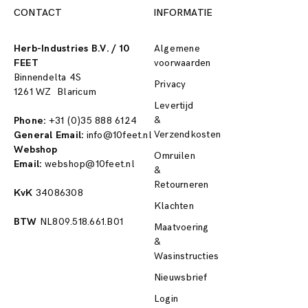
CONTACT
INFORMATIE
Herb-Industries B.V. / 10
Algemene
FEET
voorwaarden
Binnendelta 4S
Privacy
1261 WZ Blaricum
Levertijd
&
Phone:
+31 (0)35 888 6124
Verzendkosten
General Email:
info@10feet.nl
Webshop
Omruilen
Email:
webshop@10feet.nl
&
Retourneren
KvK
34086308
Klachten
BTW
NL809.518.661.B01
Maatvoering
&
Wasinstructies
Nieuwsbrief
Login