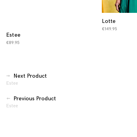
Lotte
€
149.95
Estee
€
89.95
Berichtennavigatie
Next Product
Estee
Previous Product
Estee