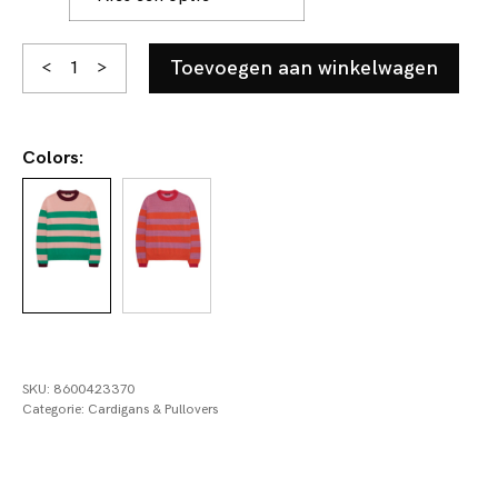
Fauve
Toevoegen aan winkelwagen
<
>
aantal
Colors:
SKU:
8600423370
Categorie:
Cardigans & Pullovers