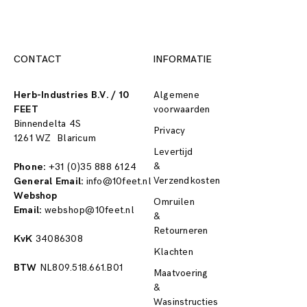
CONTACT
INFORMATIE
Herb-Industries B.V. / 10
Algemene
FEET
voorwaarden
Binnendelta 4S
Privacy
1261 WZ Blaricum
Levertijd
&
Phone:
+31 (0)35 888 6124
Verzendkosten
General Email:
info@10feet.nl
Webshop
Omruilen
Email:
webshop@10feet.nl
&
Retourneren
KvK
34086308
Klachten
BTW
NL809.518.661.B01
Maatvoering
&
Wasinstructies