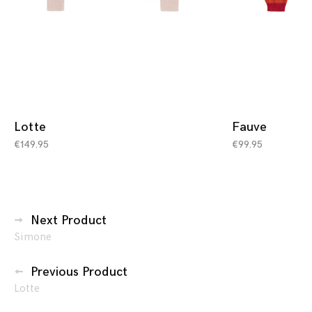
Lotte
Fauve
€
149.95
€
99.95
Berichtennavigatie
Next Product
Simone
Previous Product
Lotte